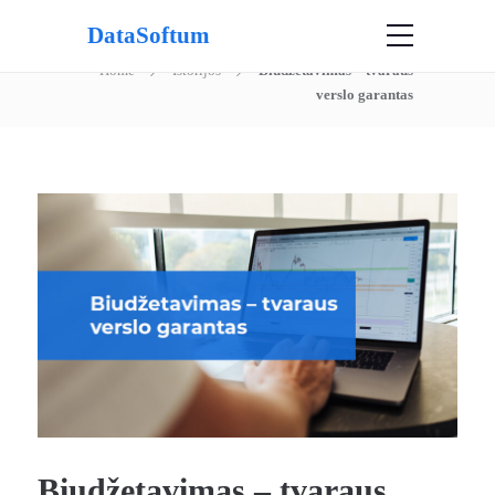
DataSoftum
Blog Post
Home
Istorijos
Biudžetavimas – tvaraus
verslo garantas
Biudžetavimas – tvaraus