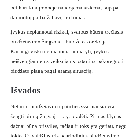
bet kuri kita įmonėje naudojama sistema, taip pat
darbuotojų arba žaliavų trūkumas.
Įvykus neplanuotai rizikai, svarbus būtent trečiasis
biudžetavimo žingsnis – biudžeto korekcija.
Kadangi visko neįmanoma numatyti, įvykus
neišvengiamiems veiksniams patartina pakoreguoti
biudžeto planą pagal esamą situaciją.
Išvados
Neturint biudžetavimo patirties svarbiausia yra
žengti pirmą žingsnį – t. y. pradėti. Pirmas blynas
dažnai būna prisvilęs, tačiau ir toks yra geriau, negu
jokio. O įvaldžius tris pagrindinius biudžetavimo