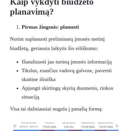
Kaip vykdyti biudžeto
planavimą?
Pirmas žingsnis: planuoti
Norint suplanuoti preliminarų įmonės metinį
biudžetą, geriausia laikytis šio eiliškumo:
Išanalizuoti jau turimą įmonės informaciją
Tikslus, esančius vadovų galvose, paversti
skaitine išraiška
Apjungti skirtingų skyrių duomenis, rinkos
situaciją
Visa tai dažniausiai nugula į panašią formą: