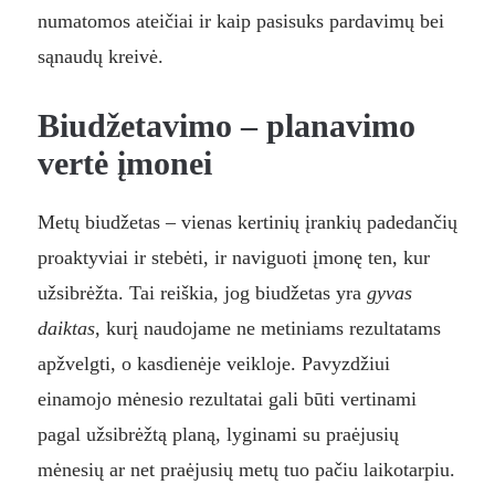
numatomos ateičiai ir kaip pasisuks pardavimų bei
sąnaudų kreivė.
Biudžetavimo – planavimo
vertė įmonei
Metų biudžetas – vienas kertinių įrankių padedančių
proaktyviai ir stebėti, ir naviguoti įmonę ten, kur
užsibrėžta. Tai reiškia, jog biudžetas yra
gyvas
daiktas
, kurį naudojame ne metiniams rezultatams
apžvelgti, o kasdienėje veikloje. Pavyzdžiui
einamojo mėnesio rezultatai gali būti vertinami
pagal užsibrėžtą planą, lyginami su praėjusių
mėnesių ar net praėjusių metų tuo pačiu laikotarpiu.