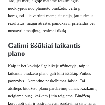
Tad, jei metų eigoje matome reikšmingus
nuokrypius nuo planuoto biudžeto, verta jį
koreguoti – įsivertinti esamą situaciją, jau turimus
rezultatus, naujai atrastas pamokas ir prielaidas bei
nustatyti atnaujintą, realesnį tikslą.
Galimi iššūkiai laikantis
plano
Kaip ir bet kokioje ilgalaikėje užduotyje, taip ir
laikantis biudžeto plano gali kilti iššūkių. Puikus
pavyzdys – karantino paskelbimas šalyje. Tai
atsilieps biudžeto plano pardavimų daliai. Kažkam į
neigiamą pusę, kažkam į itin teigiamą. Biudžetą
koreguoti gali ir sustreikavusi pardavimų sistema ar