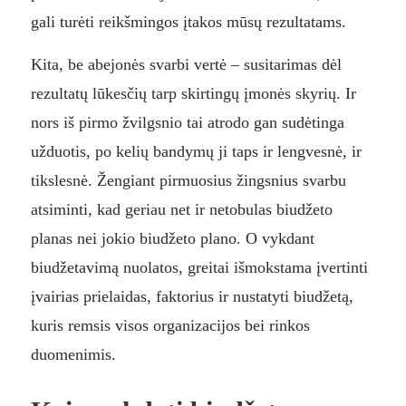
gali turėti reikšmingos įtakos mūsų rezultatams.
Kita, be abejonės svarbi vertė – susitarimas dėl
rezultatų lūkesčių tarp skirtingų įmonės skyrių. Ir
nors iš pirmo žvilgsnio tai atrodo gan sudėtinga
užduotis, po kelių bandymų ji taps ir lengvesnė, ir
tikslesnė. Žengiant pirmuosius žingsnius svarbu
atsiminti, kad geriau net ir netobulas biudžeto
planas nei jokio biudžeto plano. O vykdant
biudžetavimą nuolatos, greitai išmokstama įvertinti
įvairias prielaidas, faktorius ir nustatyti biudžetą,
kuris remsis visos organizacijos bei rinkos
duomenimis.