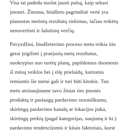
Visa tai padeda nuolat jausti pulsą, kaip sekasi
įmonei. Žinoma, biudžeto pagrindinė vertė yra
planuotas metinių rezultatų siekimas, tačiau reikėtų
nenuvertinti ir šalutinių verčių.
Pavyzdžiui, biudžetavimo proceso metu reikia itin
gerai įsigilinti į praėjusių metų rezultatus,
nuokrypius nuo turėtų planų, papildomus duomenis
iš mūsų veiklos bei į eilę prielaidų, kuriomis
remiantis šie metai gali ir turi būti kitokie. Tuo
metu atsinaujiname savo žinias ties įmonės
produktų ir paslaugų pardavimo sezoniškumu,
skirtingų pardavimo kanalų ar lokacijos įtaka,
skirtingų prekių (pagal kategorijas, naujumą ir kt.)
pardavimo tendencijomis ir kitais faktoriais, kurie